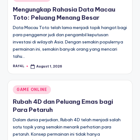
in
Mengungkap Rahasia Data Macau
Toto: Peluang Menang Besar
Data Macau Toto telah lama menjadi topik hangat bagi
para penggemar judi dan pengambil keputusan
investasi di wilayah Asia. Dengan semakin populernya
permainan ini, semakin banyak orang yang mencari
tahu…
RAf4L
August 1, 2026
Posted
by
Posted
GAME ONLINE
in
Rubah 4D dan Peluang Emas bagi
Para Petaruh
Dalam dunia perjudian, Rubah 4D telah menjadi salah
satu topik yang semakin menarik perhatian para
petaruh. Konsep permainan ini tidak hanya