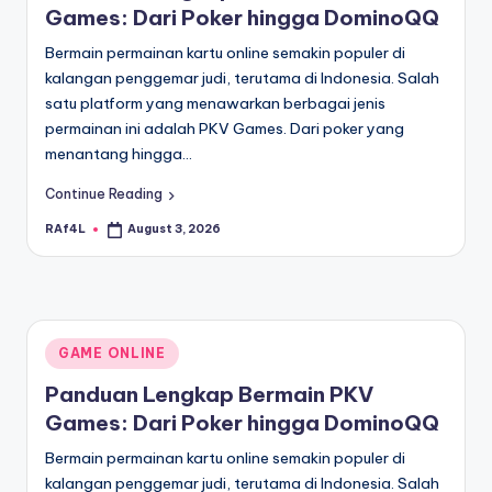
Games: Dari Poker hingga DominoQQ
Bermain permainan kartu online semakin populer di
kalangan penggemar judi, terutama di Indonesia. Salah
satu platform yang menawarkan berbagai jenis
permainan ini adalah PKV Games. Dari poker yang
menantang hingga…
Continue Reading
RAf4L
August 3, 2026
Posted
by
Posted
GAME ONLINE
in
Panduan Lengkap Bermain PKV
Games: Dari Poker hingga DominoQQ
Bermain permainan kartu online semakin populer di
kalangan penggemar judi, terutama di Indonesia. Salah