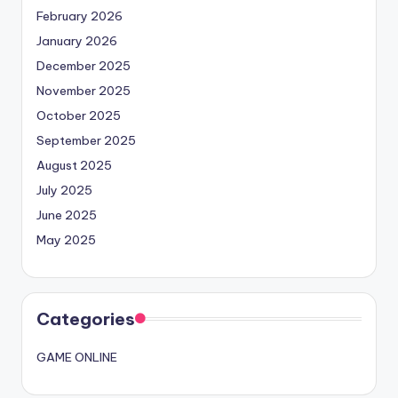
February 2026
January 2026
December 2025
November 2025
October 2025
September 2025
August 2025
July 2025
June 2025
May 2025
Categories
GAME ONLINE