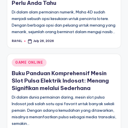
Perlu Anda Tahu
Di dalam alam permainan numerik, Maha 4D sudah
menjadi sebuah opsi kesukaan untuk pencinta lotere.
Dengan berbagai opsi dan peluang untuk menang yang
menarik, sejumlah orang berminat dalam menguji nasib…
RAf4L
July 26, 2026
Posted
by
Posted
GAME ONLINE
in
Buku Panduan Komprehensif Mesin
Slot Pulsa Elektrik Indosat: Menang
Signifikan melalui Sederhana
Di dalam dunia permainan daring, mesin slot pulsa
Indosat jadi salah satu opsi favorit untuk banyak sekali
pemain. Dengan adanya kemudahan yang ditawarkan,
misalnya memanfaatkan pulsa sebagai media transaksi,
semakin…