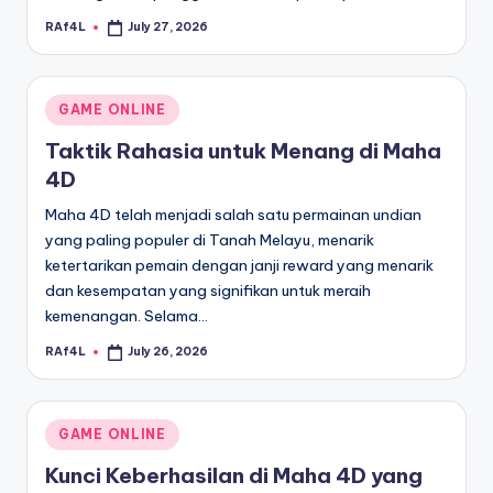
RAf4L
July 27, 2026
Posted
by
Posted
GAME ONLINE
in
Taktik Rahasia untuk Menang di Maha
4D
Maha 4D telah menjadi salah satu permainan undian
yang paling populer di Tanah Melayu, menarik
ketertarikan pemain dengan janji reward yang menarik
dan kesempatan yang signifikan untuk meraih
kemenangan. Selama…
RAf4L
July 26, 2026
Posted
by
Posted
GAME ONLINE
in
Kunci Keberhasilan di Maha 4D yang