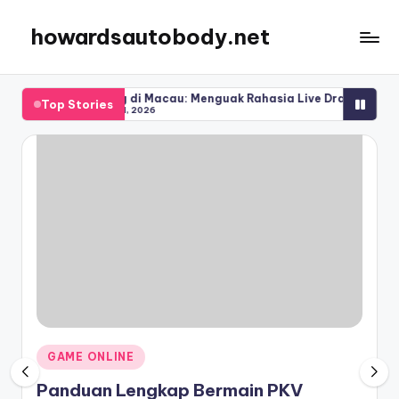
howardsautobody.net
Skip
to
content
inoQQ
Menang di Macau: Menguak Rahasia Live Draw Toto Macau
Top Stories
August 1, 2026
Posted
GAME ONLINE
in
Panduan Lengkap Bermain PKV